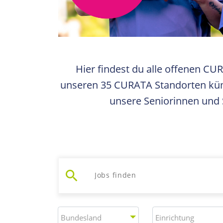
Hier findest du alle offenen CU
unseren 35 CURATA Standorten küm
unsere Seniorinnen und S
search
Jobs suchen
Bundesland
Einrichtung
Bundesland
Einrichtung