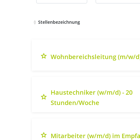
Stellenbezeichnung
Liste aller verfügbaren Stellenausschreibung
grade
Wohnbereichsleitung (m/w/d
Haustechniker (w/m/d) - 20
grade
Stunden/Woche
grade
Mitarbeiter (w/m/d) im Empf