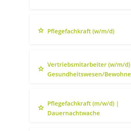
grade
Pflegefachkraft (w/m/d)
Vertriebsmitarbeiter (w/m/d)
grade
Gesundheitswesen/Bewohn
Pflegefachkraft (m/w/d) |
grade
Dauernachtwache