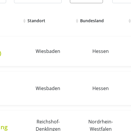
Standort
Bundesland
en mit Details und Bewerbungsmöglichkeiten
Wiesbaden
Hessen
)
Wiesbaden
Hessen
Reichshof-
Nordrhein-
ang
Denklingen
Westfalen