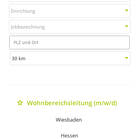
Einrichtung
Einrichtung
Jobbezeichnung
Jobbezeichnung
Ort
Entfernung wählen
30 km
Liste aller verfügbaren Stellenausschreibungen mit Deta
Wohnbereichsleitung (m/w/d)
grade
Wiesbaden 
Hessen