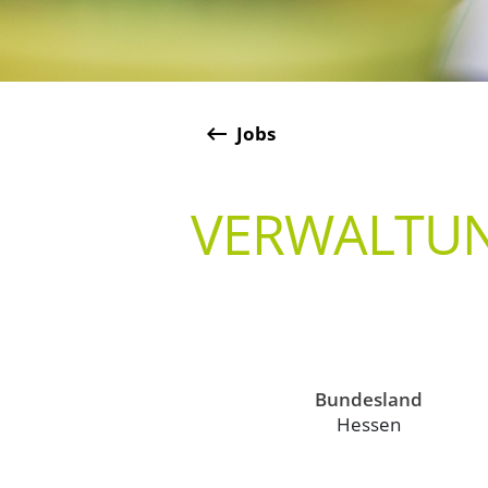
keyboard_backspace
Jobs
VERWALTUNG
Bundesland
Hessen