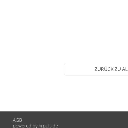
ZURÜCK ZU AL
AGB
powered by hrpuls.de