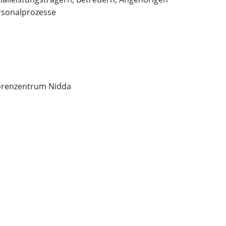
rsonalprozesse
orenzentrum Nidda