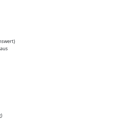
swert)
 aus
)