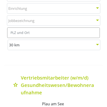
Einrichtung
Einrichtung
Jobbezeichnung
Jobbezeichnung
Ort
Entfernung wählen
30 km
Liste aller verfügbaren Stellenausschreibungen mit Deta
Vertriebsmitarbeiter (w/m/d)
Gesundheitswesen/Bewohnera
grade
ufnahme
Plau am See 