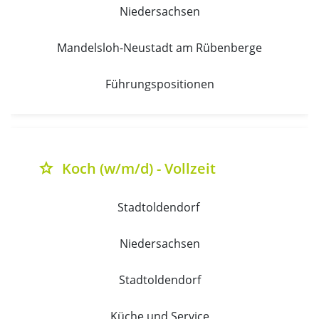
Niedersachsen
Mandelsloh-Neustadt am Rübenberge
Führungspositionen
Koch (w/m/d) - Vollzeit
grade
Stadtoldendorf 
Niedersachsen
Stadtoldendorf
Küche und Service