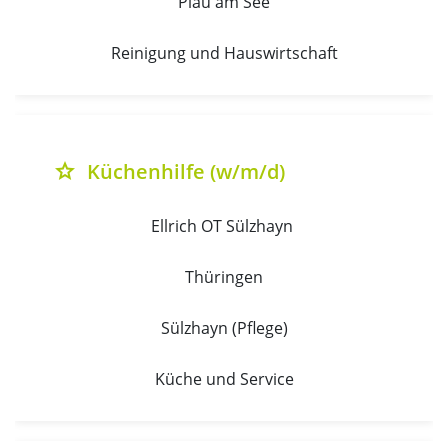
Plau am See
Reinigung und Hauswirtschaft
Küchenhilfe (w/m/d)
grade
Ellrich OT Sülzhayn 
Thüringen
Sülzhayn (Pflege)
Küche und Service