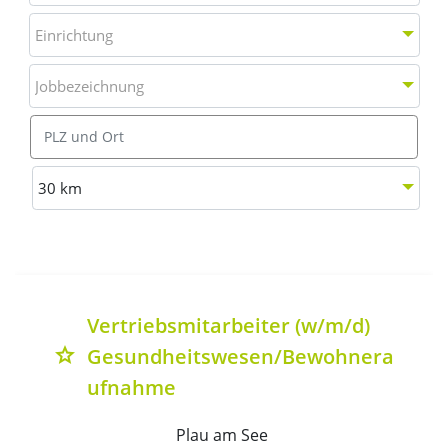
Einrichtung
Einrichtung
Jobbezeichnung
Jobbezeichnung
Ort
Entfernung wählen
30 km
Liste aller verfügbaren Stellenausschreibungen mit Deta
Vertriebsmitarbeiter (w/m/d)
Gesundheitswesen/Bewohnera
grade
ufnahme
Plau am See 