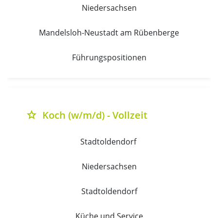
Niedersachsen
Mandelsloh-Neustadt am Rübenberge
Führungspositionen
Koch (w/m/d) - Vollzeit
grade
Stadtoldendorf 
Niedersachsen
Stadtoldendorf
Küche und Service