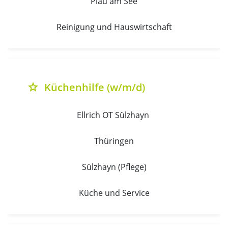
Plau am See
Reinigung und Hauswirtschaft
Küchenhilfe (w/m/d)
grade
Ellrich OT Sülzhayn 
Thüringen
Sülzhayn (Pflege)
Küche und Service