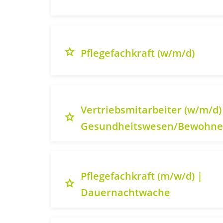
grade
Pflegefachkraft (w/m/d)
Vertriebsmitarbeiter (w/m/d)
grade
Gesundheitswesen/Bewohn
Pflegefachkraft (m/w/d) |
grade
Dauernachtwache