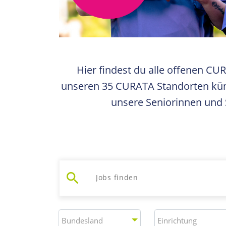
Hier findest du alle offenen CU
unseren 35 CURATA Standorten küm
unsere Seniorinnen und S
search
Jobs suchen
Bundesland
Einrichtung
Bundesland
Einrichtung