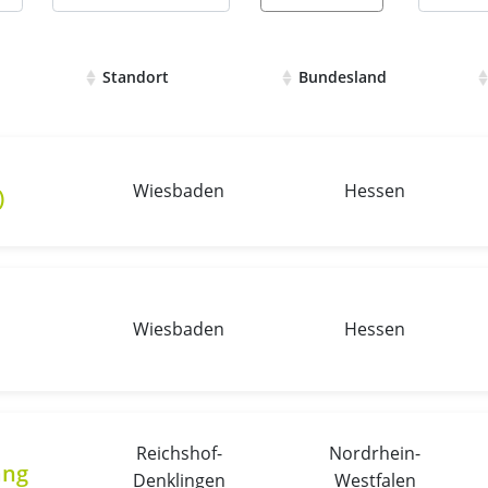
Standort
Bundesland
en mit Details und Bewerbungsmöglichkeiten
Wiesbaden
Hessen
)
Wiesbaden
Hessen
Reichshof-
Nordrhein-
ang
Denklingen
Westfalen