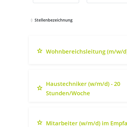
Stellenbezeichnung
Liste aller verfügbaren Stellenausschreibung
grade
Wohnbereichsleitung (m/w/d
Haustechniker (w/m/d) - 20
grade
Stunden/Woche
grade
Mitarbeiter (w/m/d) im Empf