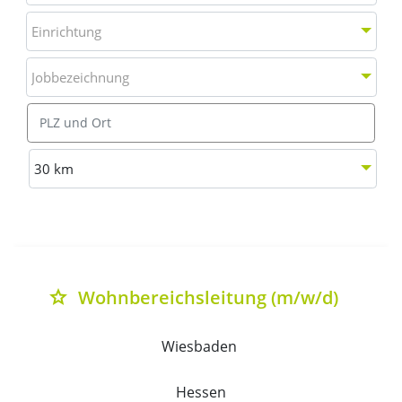
Einrichtung
Einrichtung
Jobbezeichnung
Jobbezeichnung
Ort
Entfernung wählen
30 km
Liste aller verfügbaren Stellenausschreibungen mit Deta
Wohnbereichsleitung (m/w/d)
grade
Wiesbaden 
Hessen