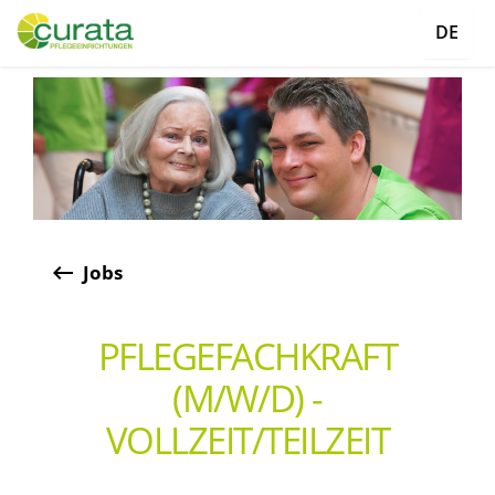
DE
keyboard_backspace
Jobs
PFLEGEFACHKRAFT
(M/W/D) -
VOLLZEIT/TEILZEIT