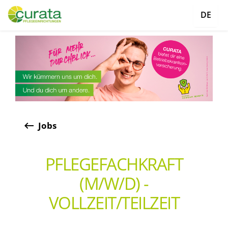
DE
keyboard_backspace
Jobs
PFLEGEFACHKRAFT
(M/W/D) -
VOLLZEIT/TEILZEIT