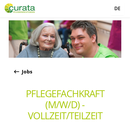
DE
keyboard_backspace
Jobs
PFLEGEFACHKRAFT
(M/W/D) -
VOLLZEIT/TEILZEIT