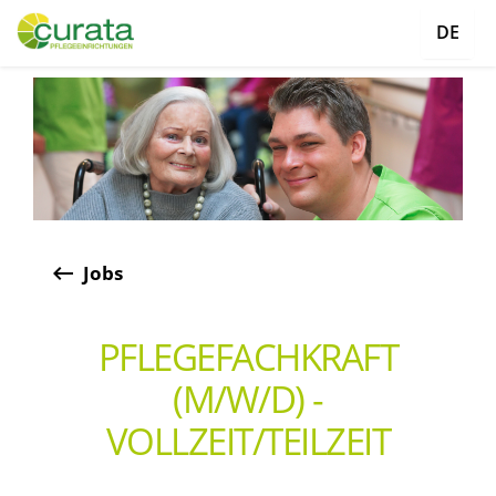
DE
keyboard_backspace
Jobs
PFLEGEFACHKRAFT
(M/W/D) -
VOLLZEIT/TEILZEIT