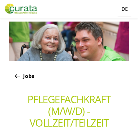
DE
keyboard_backspace
Jobs
PFLEGEFACHKRAFT
(M/W/D) -
VOLLZEIT/TEILZEIT