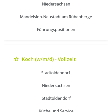
Niedersachsen
Mandelsloh-Neustadt am Rübenberge
Führungspositionen
Koch (w/m/d) - Vollzeit
grade
Stadtoldendorf 
Niedersachsen
Stadtoldendorf
Küche und Service