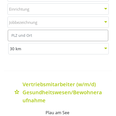
Einrichtung
Einrichtung
Jobbezeichnung
Jobbezeichnung
Ort
Entfernung wählen
30 km
Liste aller verfügbaren Stellenausschreibungen mit Deta
Vertriebsmitarbeiter (w/m/d)
Gesundheitswesen/Bewohnera
grade
ufnahme
Plau am See 