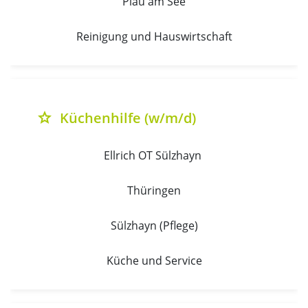
Plau am See
Reinigung und Hauswirtschaft
Küchenhilfe (w/m/d)
grade
Ellrich OT Sülzhayn 
Thüringen
Sülzhayn (Pflege)
Küche und Service