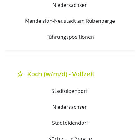
Niedersachsen
Mandelsloh-Neustadt am Rübenberge
Führungspositionen
Koch (w/m/d) - Vollzeit
grade
Stadtoldendorf 
Niedersachsen
Stadtoldendorf
Küche und Service