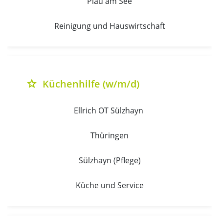
Plau am See
Reinigung und Hauswirtschaft
Küchenhilfe (w/m/d)
grade
Ellrich OT Sülzhayn 
Thüringen
Sülzhayn (Pflege)
Küche und Service