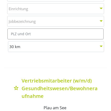
Einrichtung
Einrichtung
Jobbezeichnung
Jobbezeichnung
Ort
Entfernung wählen
30 km
Liste aller verfügbaren Stellenausschreibungen mit Deta
Vertriebsmitarbeiter (w/m/d)
Gesundheitswesen/Bewohnera
grade
ufnahme
Plau am See 