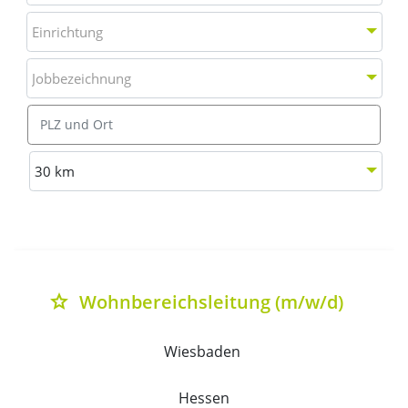
Einrichtung
Einrichtung
Jobbezeichnung
Jobbezeichnung
Ort
Entfernung wählen
30 km
Liste aller verfügbaren Stellenausschreibungen mit Deta
Wohnbereichsleitung (m/w/d)
grade
Wiesbaden 
Hessen