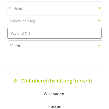
Einrichtung
Einrichtung
Jobbezeichnung
Jobbezeichnung
Ort
Entfernung wählen
30 km
Liste aller verfügbaren Stellenausschreibungen mit Deta
Wohnbereichsleitung (m/w/d)
grade
Wiesbaden 
Hessen