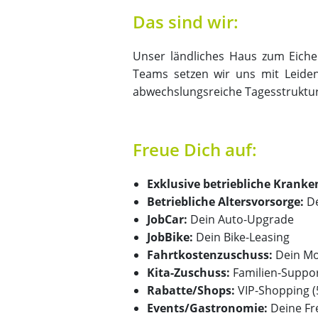
Das sind wir:
Unser ländliches Haus zum Eichen
Teams setzen wir uns mit Leidens
abwechslungsreiche Tagesstruktur
Freue Dich auf:
Exklusive betriebliche Kranke
Betriebliche Altersvorsorge:
D
JobCar:
Dein Auto-Upgrade
JobBike:
Dein Bike-Leasing
Fahrtkostenzuschuss:
Dein Mo
Kita-Zuschuss:
Familien-Suppor
Rabatte/Shops:
VIP-Shopping 
Events/Gastronomie:
Deine Fre