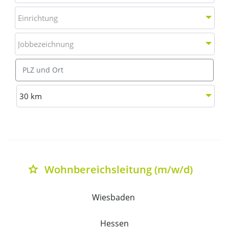
Einrichtung
Einrichtung
Jobbezeichnung
Jobbezeichnung
Ort
Entfernung wählen
30 km
Liste aller verfügbaren Stellenausschreibungen mit Deta
Wohnbereichsleitung (m/w/d)
grade
Wiesbaden 
Hessen